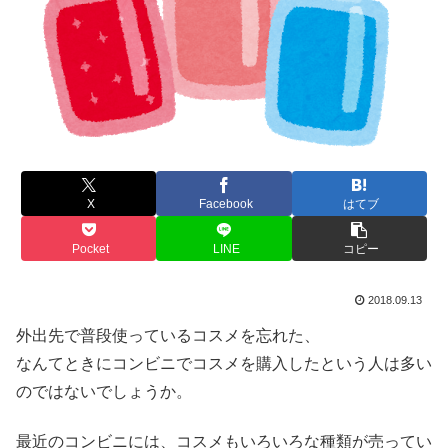
X
Facebook
はてブ
Pocket
LINE
コピー
2018.09.13
外出先で普段使っているコスメを忘れた、
なんてときにコンビニでコスメを購入したという人は多い
のではないでしょうか。
最近のコンビニには、コスメもいろいろな種類が売ってい