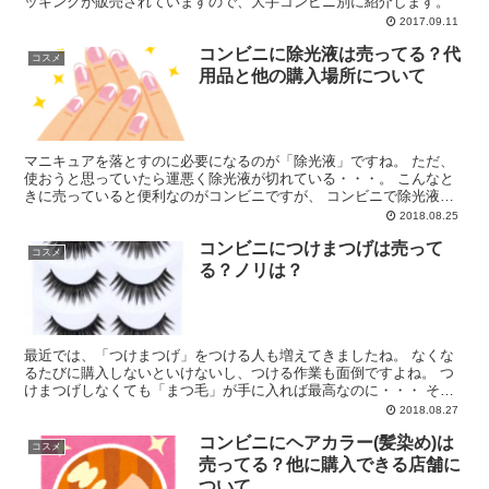
ッキングが販売されていますので、大手コンビニ別に紹介します。
2017.09.11
コンビニに除光液は売ってる？代
コスメ
用品と他の購入場所について
マニキュアを落とすのに必要になるのが「除光液」ですね。 ただ、
使おうと思っていたら運悪く除光液が切れている・・・。 こんなと
きに売っていると便利なのがコンビニですが、 コンビニで除光液は
販売されているのでしょうか。 大手コンビニの状況につい...
2018.08.25
コンビニにつけまつげは売って
コスメ
る？ノリは？
最近では、「つけまつげ」をつける人も増えてきましたね。 なくな
るたびに購入しないといけないし、つける作業も面倒ですよね。 つ
けまつげしなくても「まつ毛」が手に入れば最高なのに・・・ そん
な「つけまつげ」ですが、コンビニで売っているのでしょう...
2018.08.27
コンビニにヘアカラー(髪染め)は
コスメ
売ってる？他に購入できる店舗に
ついて