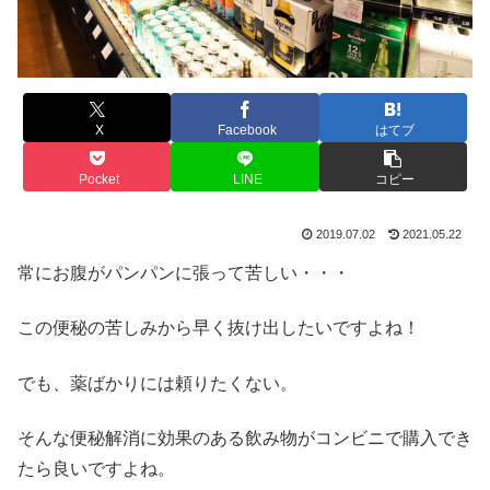
X
Facebook
はてブ
Pocket
LINE
コピー
2019.07.02
2021.05.22
常にお腹がパンパンに張って苦しい・・・
この便秘の苦しみから早く抜け出したいですよね！
でも、薬ばかりには頼りたくない。
そんな便秘解消に効果のある飲み物がコンビニで購入でき
たら良いですよね。