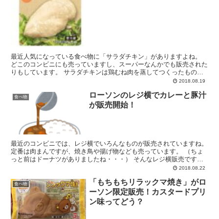
最近人気になっている食べ物に「サラダチキン」がありますよね。
どこのコンビニにも売っていますし、スーパーなんかでも販売された
りもしています。 サラダチキンは鶏むね肉を蒸してつくったもので
すが、 低カロリーで高タンパクということで、ダイエット...
2018.08.19
ローソンのレジ横でカレーと豚汁
食べ物
が販売開始！
最近のコンビニでは、レジ横でいろんなものが販売されていますね。
定番は肉まんですが、焼き鳥や揚げ物なども売っています。 （ちょ
っと前はドーナツがありましたね・・・） そんなレジ横販売です
が、なんとローソンで ・カレー ・豚汁 の販売が始まり...
2018.08.22
「もちもちリラックマ焼き」がロ
食べ物
ーソン限定販売！カスタードプリ
ン味ってどう？