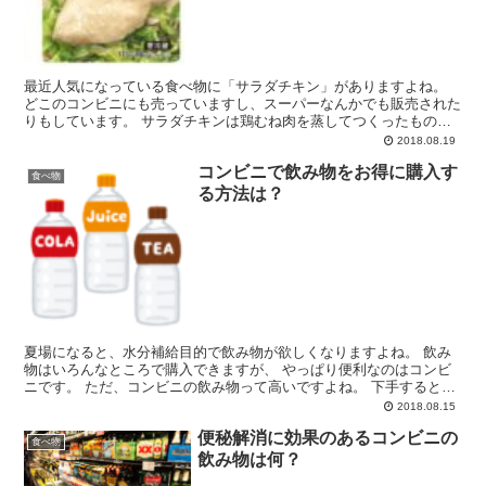
最近人気になっている食べ物に「サラダチキン」がありますよね。
どこのコンビニにも売っていますし、スーパーなんかでも販売された
りもしています。 サラダチキンは鶏むね肉を蒸してつくったもので
すが、 低カロリーで高タンパクということで、ダイエット...
2018.08.19
コンビニで飲み物をお得に購入す
食べ物
る方法は？
夏場になると、水分補給目的で飲み物が欲しくなりますよね。 飲み
物はいろんなところで購入できますが、 やっぱり便利なのはコンビ
ニです。 ただ、コンビニの飲み物って高いですよね。 下手するとス
ーパーの倍ぐらいの値段になってたり・・・。 そこで、...
2018.08.15
便秘解消に効果のあるコンビニの
食べ物
飲み物は何？