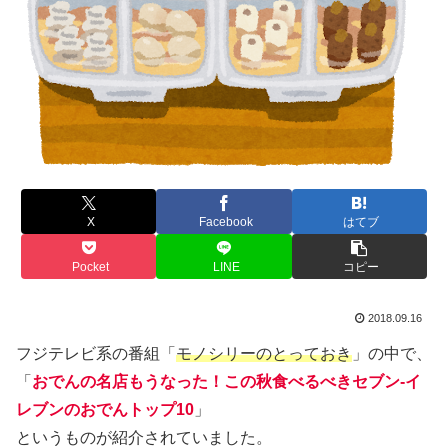
X
Facebook
はてブ
Pocket
LINE
コピー
2018.09.16
フジテレビ系の番組「
モノシリーのとっておき
」の中で、
「
おでんの名店もうなった！この秋食べるべきセブン-イ
レブンのおでんトップ10
」
というものが紹介されていました。