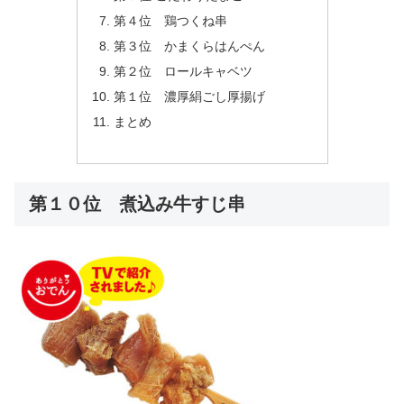
第４位 鶏つくね串
第３位 かまくらはんぺん
第２位 ロールキャベツ
第１位 濃厚絹ごし厚揚げ
まとめ
第１０位 煮込み牛すじ串