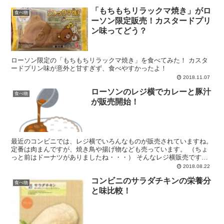
「もちもちリラックマ焼き」がロ
食べ物
ーソン限定販売！カスタードプリ
ン味ってどう？
ローソン限定の「もちもちリラックマ焼き」を食べてみた！ カスタ
ードプリン味が意外と甘すぎず、食べやすかったよ！
2018.11.07
ローソンのレジ横でカレーと豚汁
食べ物
が販売開始！
最近のコンビニでは、レジ横でいろんなものが販売されていますね。
定番は肉まんですが、焼き鳥や揚げ物なども売っています。 （ちょ
っと前はドーナツがありましたね・・・） そんなレジ横販売です
が、なんとローソンで ・カレー ・豚汁 の販売が始まり...
2018.08.22
コンビニのサラダチキンの栄養分
食べ物
と味比較！