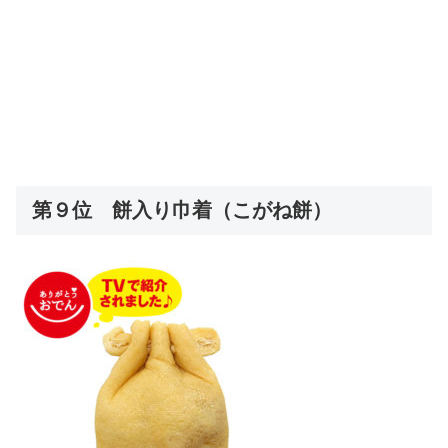
第９位 餅入り巾着（こがね餅）